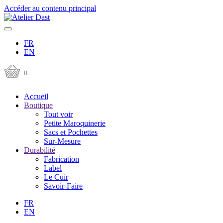
Accéder au contenu principal
FR
EN
Accueil
Boutique
Tout voir
Petite Maroquinerie
Sacs et Pochettes
Sur-Mesure
Durabilité
Fabrication
Label
Le Cuir
Savoir-Faire
FR
EN