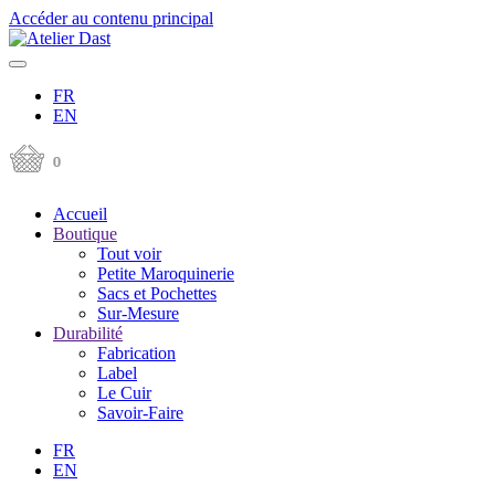
Accéder au contenu principal
FR
EN
Accueil
Boutique
Tout voir
Petite Maroquinerie
Sacs et Pochettes
Sur-Mesure
Durabilité
Fabrication
Label
Le Cuir
Savoir-Faire
FR
EN